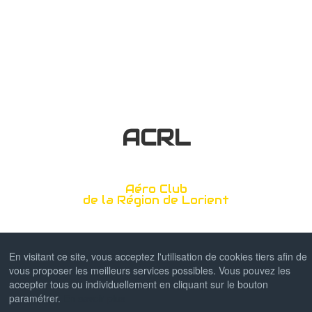
ACRL
Aéro Club
de la Région de Lorient
Association Loi 1901 N° 03614 - Agrément Jeunesse et sport : -
Décret 85.237 du 13/02/1985 -SIRET/SIREN : N° :
En visitant ce site, vous acceptez l'utilisation de cookies tiers afin de
377787213/00018 - Code APE 926 C -Code NAF : 9312Z
vous proposer les meilleurs services possibles. Vous pouvez les
DTO n° : FR-DTO-0049 - PPL(A)/LAPL(A)/Qualif de nuit/Vol
accepter tous ou individuellement en cliquant sur le bouton
acrobatique(A)
paramétrer.
En savoir plus
© 2019 AÉRO CLUB DE LA RÉGION DE LORIENT I TOUS