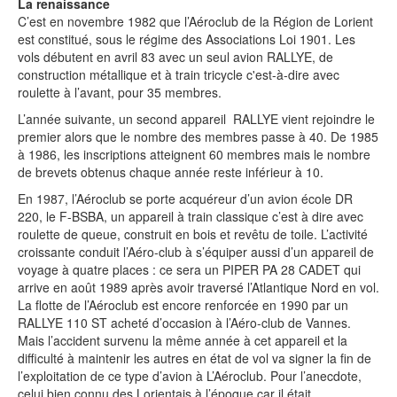
La renaissance
C’est en novembre 1982 que l’Aéroclub de la Région de Lorient
est constitué, sous le régime des Associations Loi 1901. Les
vols débutent en avril 83 avec un seul avion RALLYE, de
construction métallique et à train tricycle c'est-à-dire avec
roulette à l’avant, pour 35 membres.
L’année suivante, un second appareil RALLYE vient rejoindre le
premier alors que le nombre des membres passe à 40. De 1985
à 1986, les inscriptions atteignent 60 membres mais le nombre
de brevets obtenus chaque année reste inférieur à 10.
En 1987, l’Aéroclub se porte acquéreur d’un avion école DR
220, le F-BSBA, un appareil à train classique c’est à dire avec
roulette de queue, construit en bois et revêtu de toile. L’activité
croissante conduit l’Aéro-club à s’équiper aussi d’un appareil de
voyage à quatre places : ce sera un PIPER PA 28 CADET qui
arrive en août 1989 après avoir traversé l’Atlantique Nord en vol.
La flotte de l’Aéroclub est encore renforcée en 1990 par un
RALLYE 110 ST acheté d’occasion à l’Aéro-club de Vannes.
Mais l’accident survenu la même année à cet appareil et la
difficulté à maintenir les autres en état de vol va signer la fin de
l’exploitation de ce type d’avion à L’Aéroclub. Pour l’anecdote,
celui bien connu des Lorientais à l’époque car il était