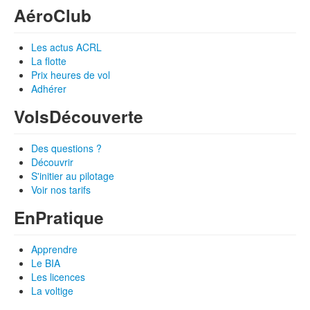
Aéro
Club
Les actus ACRL
La flotte
Prix heures de vol
Adhérer
Vols
Découverte
Des questions ?
Découvrir
S'initier au pilotage
Voir nos tarifs
En
Pratique
Apprendre
Le BIA
Les licences
La voltige