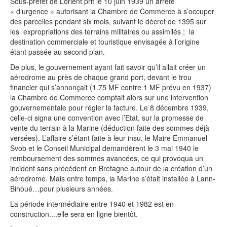
Sous-préfet de Lorient prit le 10 juin 1939 un arrêté
« d’urgence » autorisant la Chambre de Commerce à s’occuper
des parcelles pendant six mois, suivant le décret de 1395 sur
les expropriations des terrains militaires ou assimilés ; la
destination commerciale et touristique envisagée à l’origine
étant passée au second plan.
De plus, le gouvernement ayant fait savoir qu’il allait créer un
aérodrome au près de chaque grand port, devant le trou
financier qui s’annonçait (1.75 MF contre 1 MF prévu en 1937)
la Chambre de Commerce comptait alors sur une intervention
gouvernementale pour régler la facture. Le 8 décembre 1939,
celle-ci signa une convention avec l’Etat, sur la promesse de
vente du terrain à la Marine (déduction faite des sommes déjà
versées). L’affaire s’étant faite à leur insu, le Maire Emmanuel
Svob et le Conseil Municipal demandèrent le 3 mai 1940 le
remboursement des sommes avancées, ce qui provoqua un
incident sans précédent en Bretagne autour de la création d’un
aérodrome. Mais entre temps, la Marine s’était installée à Lann-
Bihoué…pour plusieurs années.
La période intermédiaire entre 1940 et 1982 est en
construction....elle sera en ligne bientôt.