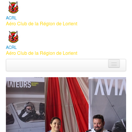
ACRL
Aéro Club de la Région de Lorient
ACRL
Aéro Club de la Région de Lorient
Accueil
Aéroclub
Apprendre à piloter
Vols Baptême
Membres