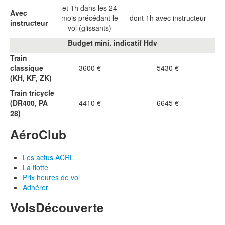
et 1h dans les 24
Avec
mois précédant le
dont 1h avec instructeur
instructeur
vol (glissants)
Budget mini. indicatif Hdv
Train
classique
3600 €
5430 €
(KH, KF, ZK)
Train tricycle
(DR400, PA
4410 €
6645 €
28)
Aéro
Club
Les actus ACRL
La flotte
Prix heures de vol
Adhérer
Vols
Découverte